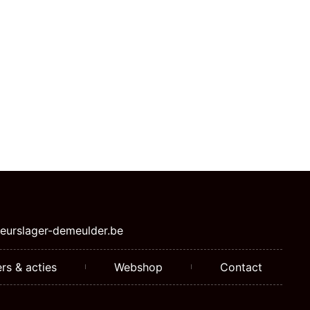
eurslager-demeulder.be
rs & acties
Webshop
Contact