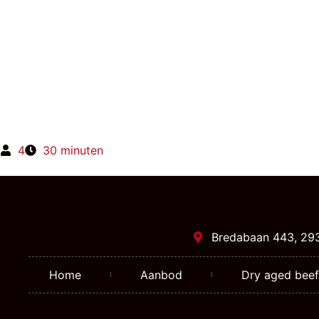
4
30 minuten
Bredabaan 443, 29
Home
Aanbod
Dry aged beef