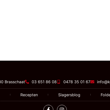
30 Brasschaat
03 651 86 08
0478 35 01 67
info@k
Recepten
Slagersblog
Folde