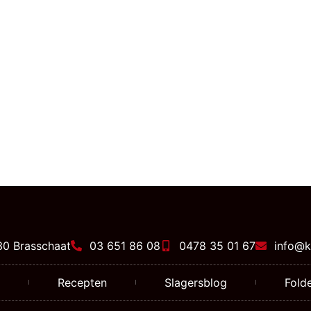
30 Brasschaat
03 651 86 08
0478 35 01 67
info@k
Recepten
Slagersblog
Folde