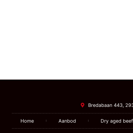
Bredabaan 443, 29
Home
Aanbod
Dry aged beef