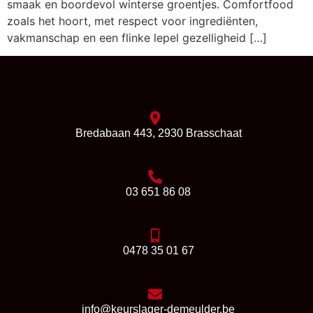
smaak en boordevol winterse groentjes. Comfortfood
zoals het hoort, met respect voor ingrediënten,
vakmanschap en een flinke lepel gezelligheid […]
Bredabaan 443, 2930 Brasschaat
03 651 86 08
0478 35 01 67
info@keurslager-demeulder.be