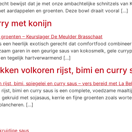
ht bewijst dat je met onze ambachtelijke schnitzels van K
met aardappelen en groenten. Deze bowl draait vooral […]
rry met konijn
s een heerlijk exotisch gerecht dat comfortfood combineert
aam garen in een geurige saus van kokosmelk, gele currypa
s en tegelijk hartverwarmend […]
ken volkoren rijst, bimi en curry
ijst, bimi en curry saus is een complete, voedzame maaltijd
 gekruid met sojasaus, kerrie en fijne groenten zoals wortel,
blancheren. […]