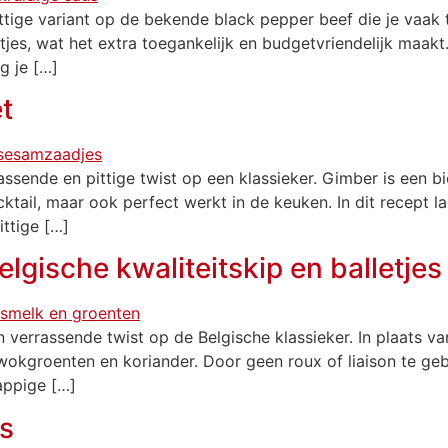
ittige variant op de bekende black pepper beef die je vaak t
es, wat het extra toegankelijk en budgetvriendelijk maakt. D
g je […]
t
assende en pittige twist op een klassieker. Gimber is een 
ocktail, maar ook perfect werkt in de keuken. In dit recept 
ttige […]
lgische kwaliteitskip en balletjes
en verrassende twist op de Belgische klassieker. In plaats
kgroenten en koriander. Door geen roux of liaison te gebru
appige […]
us