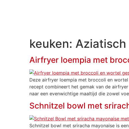
DE MEULDER
HOME
AA
keuken:
Aziatisch
Airfryer loempia met brocc
Deze airfryer loempia met broccoli en wortel 
recept combineert het gemak van de airfryer
naar een evenwichtige maaltijd die zowel vo
Schnitzel bowl met srira
Schnitzel bowl met sriracha mayonaise is een 