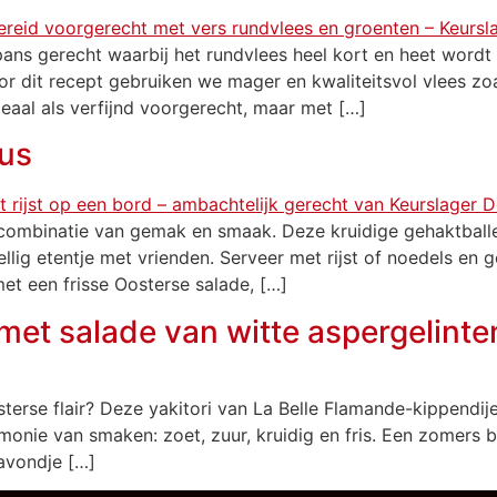
pans gerecht waarbij het rundvlees heel kort en heet word
oor dit recept gebruiken we mager en kwaliteitsvol vlees zo
aal als verfijnd voorgerecht, maar met […]
aus
 combinatie van gemak en smaak. Deze kruidige gehaktballe
lig etentje met vrienden. Serveer met rijst of noedels en g
met een frisse Oosterse salade, […]
 met salade van witte aspergelinte
sterse flair? Deze yakitori van La Belle Flamande-kippendij
rmonie van smaken: zoet, zuur, kruidig en fris. Een zomers 
 avondje […]