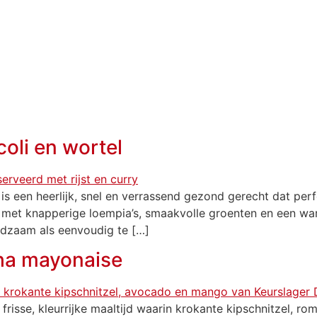
NBOD
DRY AGED BEEF
RECEPTEN
SLAGE
oli en wortel
is een heerlijk, snel en verrassend gezond gerecht dat per
 met knapperige loempia’s, smaakvolle groenten en een war
edzaam als eenvoudig te […]
cha mayonaise
frisse, kleurrijke maaltijd waarin krokante kipschnitzel, ro