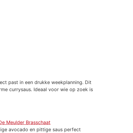
RSBLOG
FOLDERS & ACTIES
WEBSHOP
CONTACT
fect past in een drukke weekplanning. Dit
me currysaus. Ideaal voor wie op zoek is
mige avocado en pittige saus perfect