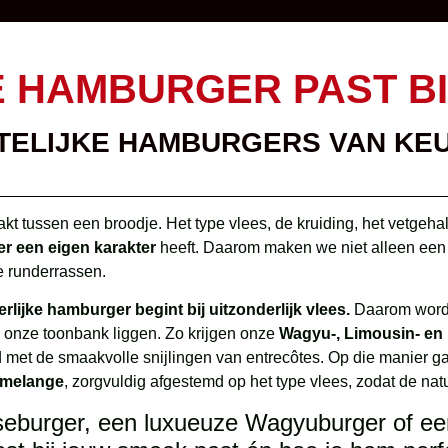
 HAMBURGER PAST BI
TELIJKE HAMBURGERS VAN KE
kt tussen een broodje. Het type vlees, de kruiding, het vetgeha
r een eigen karakter
heeft. Daarom maken we niet alleen een 
e runderrassen.
lijke hamburger begint bij uitzonderlijk vlees.
Daarom worde
n onze toonbank liggen. Zo krijgen onze
Wagyu-, Limousin- en
 met de smaakvolle snijlingen van entrecôtes. Op die manier gaat
nmelange
, zorgvuldig afgestemd op het type vlees, zodat de natu
seburger, een luxueuze Wagyuburger of een