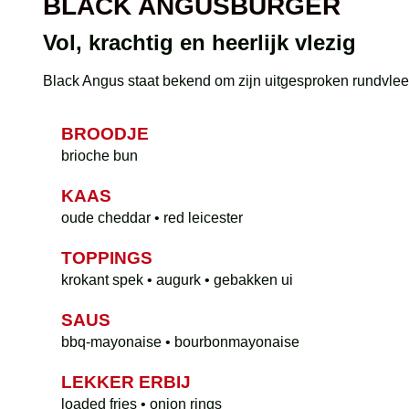
BLACK ANGUSBURGER
Vol, krachtig en heerlijk vlezig
Black Angus staat bekend om zijn uitgesproken rundvlees
BROODJE
brioche bun
KAAS
oude cheddar • red leicester
TOPPINGS
krokant spek • augurk • gebakken ui
SAUS
bbq-mayonaise • bourbonmayonaise
LEKKER ERBIJ
loaded fries • onion rings