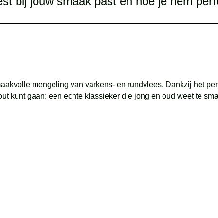
est bij jouw smaak past én hoe je hem perf
volle mengeling van varkens- en rundvlees. Dankzij het perfect
 fout kunt gaan: een echte klassieker die jong en oud weet te sm