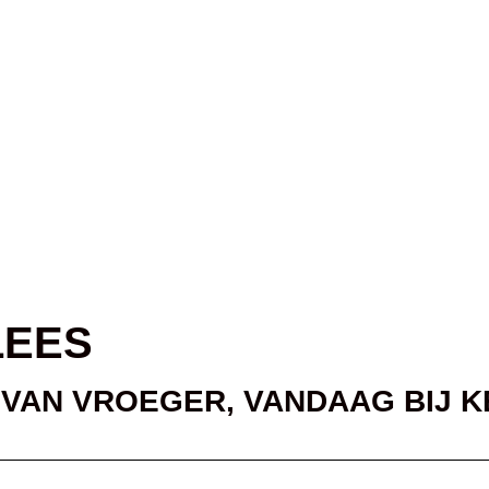
AANBOD
DRY AGED BEEF
RECEPTEN
SL
LEES
 VAN VROEGER, VANDAAG BIJ 