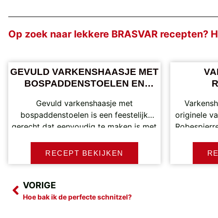
Op zoek naar lekkere BRASVAR recepten? Hi
GEVULD VARKENSHAASJE MET
VA
BOSPADDENSTOELEN EN
GEGRILDE VENKEL PUREE
Gevuld varkenshaasje met
Varkensh
bospaddenstoelen is een feestelijk
originele v
gerecht dat eenvoudig te maken is met
Robespierre
pure ingrediënten. Het malse vlees wordt
tikk
RECEPT BEKIJKEN
RE
VORIGE
Hoe bak ik de perfecte schnitzel?