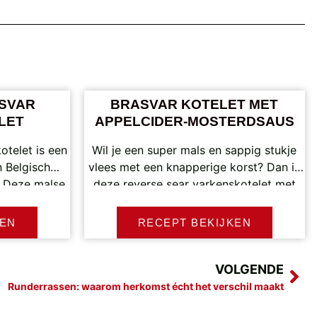
SVAR
BRASVAR KOTELET MET
LET
APPELCIDER-MOSTERDSAUS
otelet is een
Wil je een super mals en sappig stukje
 Belgisch
vlees met een knapperige korst? Dan is
. Deze malse,
deze reverse sear varkenskotelet met
jes worden
KEN
RECEPT BEKIJKEN
VOLGENDE
Runderrassen: waarom herkomst écht het verschil maakt