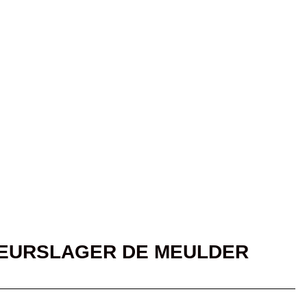
AGERSBLOG
FOLDERS & ACTIES
WEBSHOP
CONTACT
KEURSLAGER DE MEULDER