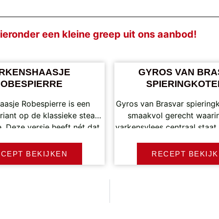
eronder een kleine greep uit ons aanbod!
RKENSHAASJE
GYROS VAN BRA
ROBESPIERRE
SPIERINGKOTE
aasje Robespierre is een
Gyros van Brasvar spieringk
ariant op de klassieke steak
smaakvol gerecht waarin
. Deze versie heeft nét dat
varkensvlees centraal staat
eltje meer finesse en
gemarineerde koteletreep
traag gegaard
CEPT BEKIJKEN
RECEPT BEKIJ